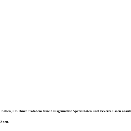
 zu haben, um Ihnen trotzdem feine hausgemachte Spezialitäten und leckeres Essen an
öhnen.