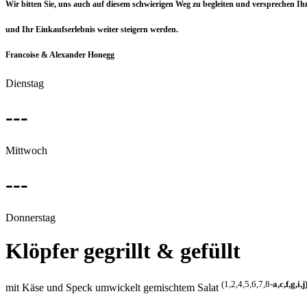
Wir bitten Sie, uns auch auf diesem schwierigen Weg zu
begleiten und versprechen Ihn
und Ihr Einkaufserlebnis weiter steigern werden.
Francoise & Alexander Honegg
Dienstag
---
Mittwoch
---
Donnerstag
Klöpfer gegrillt & gefüllt
(1,2,4,5,6,7,8-
a,c,f,g,i,j
mit Käse und Speck umwickelt gemischtem Salat