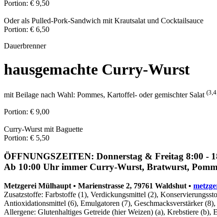
Portion: € 9,50
Oder als Pulled-Pork-Sandwich mit Krautsalat und Cocktailsauce
Portion: € 6,50
Dauerbrenner
hausgemachte Curry-Wurst
(3,4
mit Beilage nach Wahl: Pommes, Kartoffel- oder gemischter Salat
Portion: € 9,00
Curry-Wurst mit Baguette
Portion: € 5,50
ÖFFNUNGSZEITEN: Donnerstag & Freitag 8:00 - 18:
Ab 10:00 Uhr immer Curry-Wurst, Bratwurst, Pommes
Metzgerei Mülhaupt • Marienstrasse 2, 79761 Waldshut •
metzge
Zusatzstoffe: Farbstoffe (1), Verdickungsmittel (2), Konservierungsstof
Antioxidationsmittel (6), Emulgatoren (7), Geschmacksverstärker (8), 
Allergene: Glutenhaltiges Getreide (hier Weizen) (a), Krebstiere (b), E