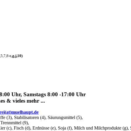
,5,7,8-
c
,g,j,10
)
00 Uhr, Samstags 8:00 -17:00 Uhr
 & vieles mehr ...
rei(at)muelhaupt.de
fe (3), Stabilisatoren (4), Säurungsmittel (5),
Trennmittel (9),
ier (c), Fisch (d), Erdnüsse (e), Soja (f), Milch und Milchprodukte (g), 