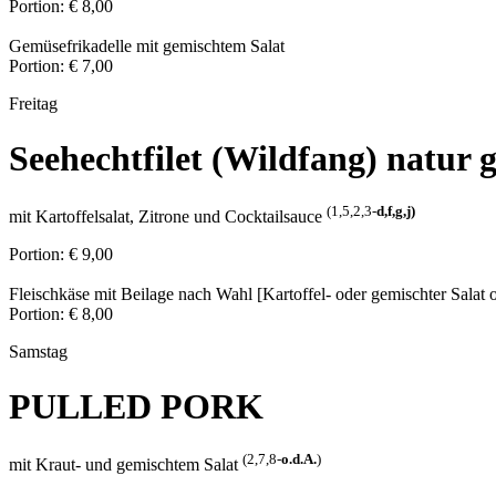
Portion: € 8,00
Gemüsefrikadelle mit gemischtem Salat
Portion: € 7,00
Freitag
Seehechtfilet (Wildfang) natur 
(1,5,2,3-
d,f,g,j
)
mit Kartoffelsalat, Zitrone und Cocktailsauce
Portion: € 9,00
Fleischkäse mit Beilage nach Wahl [Kartoffel- oder gemischter Salat
Portion: € 8,00
Samstag
PULLED PORK
(2,7,8-
o.d.A.
)
mit Kraut- und gemischtem Salat